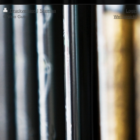
Druckversion
|
Sitemap
Login
© Vino Guto
Webansicht